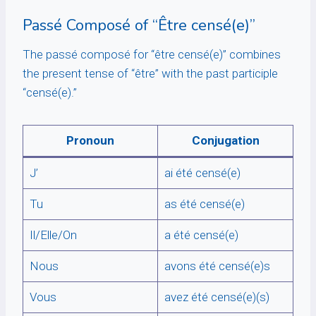
Passé Composé of “Être censé(e)”
The passé composé for “être censé(e)” combines
the present tense of “être” with the past participle
“censé(e).”
Pronoun
Conjugation
J’
ai été censé(e)
Tu
as été censé(e)
Il/Elle/On
a été censé(e)
Nous
avons été censé(e)s
Vous
avez été censé(e)(s)